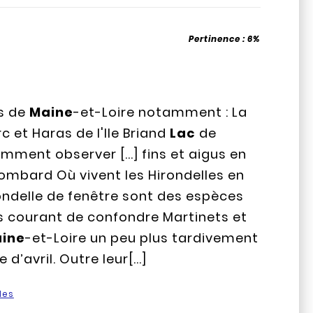
Pertinence :
6%
s de
Maine
-et-Loire notamment : La
 et Haras de l'Ile Briand
Lac
de
ment observer [...] fins et aigus en
Lombard Où vivent les Hirondelles en
irondelle de fenêtre sont des espèces
très courant de confondre Martinets et
ine
-et-Loire un peu plus tardivement
’avril. Outre leur[...]
les