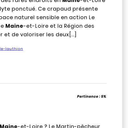
 des rares endroits en
Maine
-et-Loire
dyte ponctué. Ce crapaud présente
pace naturel sensible en action Le
de
Maine
-et-Loire et la Région des
et de valoriser les deux[...]
e-lauthion
Pertinence :
5%
Maine
-et-Loire ? Le Martin-pêcheur