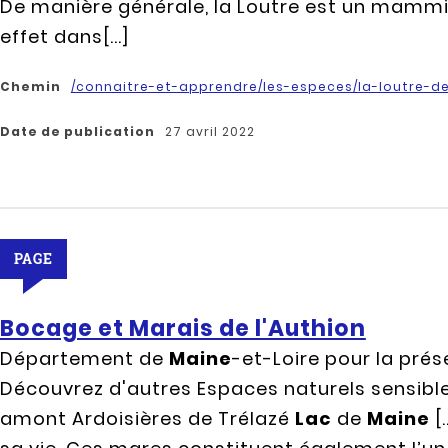
De manière générale, la Loutre est un mammif
effet dans[...]
Chemin
/connaitre-et-apprendre/les-especes/la-loutre-d
Date de publication
27 avril 2022
PAGE
Bocage et Marais de l'Authion
Département de
Maine
-et-Loire pour la pr
Découvrez d'autres Espaces naturels sensibles
amont Ardoisières de Trélazé
Lac
de
Maine
[