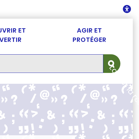
ontenu
O
VRIR ET
AGIR ET
IVERTIR
PROTÉGER
Lancer la 