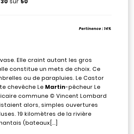
à
30
sur
50
Pertinence :
14%
vase. Elle craint autant les gros
elle constitue un mets de choix. Ce
’ombrelles ou de parapluies. Le Castor
tte chevêche Le
Martin
-pêcheur Le
 Salicaire commune © Vincent Lombard
xistaient alors, simples ouvertures
uses. 19 kilomètres de la rivière
nantais (bateaux[...]