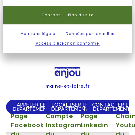
Contact
Plan du site
Mentions légales
Données personnelles
Accessibilité : non conforme
maine-et-loire.fr
APPELER LE
LOCALISER LE
CONTACTER LE
DÉPARTEMENT
DÉPARTEMENT
DÉPARTEMENT
Page
Compte
Page
Chaî
Facebook
Instagram
Linkedin
Yout
du
du
du
du