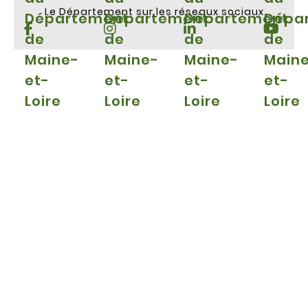
Le Département sur les réseaux sociaux
Département
Département
Département
Dépa
de
de
de
de
Maine-
Maine-
Maine-
Main
et-
et-
et-
et-
Loire
Loire
Loire
Loire