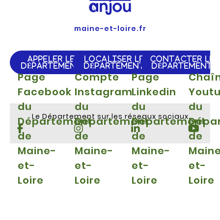
maine-et-loire.fr
APPELER LE
LOCALISER LE
CONTACTER LE
DÉPARTEMENT
DÉPARTEMENT
DÉPARTEMENT
Page
Compte
Page
Chaî
Facebook
Instagram
Linkedin
Yout
du
du
du
du
Le Département sur les réseaux sociaux
Département
Département
Département
Dépa
de
de
de
de
Maine-
Maine-
Maine-
Main
et-
et-
et-
et-
Loire
Loire
Loire
Loire