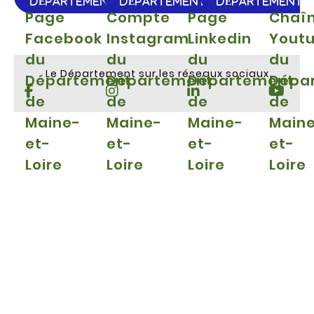
DÉPARTEMENT
DÉPARTEMENT
DÉPARTEMENT
Page
Compte
Page
Chaî
Facebook
Instagram
Linkedin
Yout
du
du
du
du
Le Département sur les réseaux sociaux
Département
Département
Département
Dépa
de
de
de
de
Maine-
Maine-
Maine-
Main
et-
et-
et-
et-
Loire
Loire
Loire
Loire