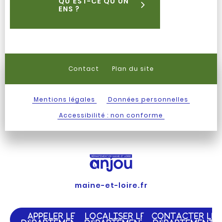
QU'EST-CE QU'UN
ENS ?
Contact
Plan du site
Mentions légales
Données personnelles
Accessibilité : non conforme
maine-et-loire.fr
APPELER LE
LOCALISER LE
CONTACTER LE