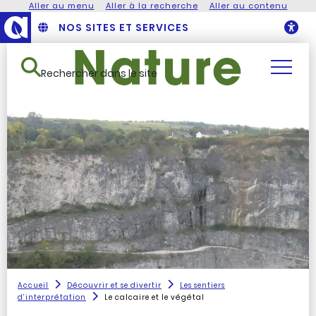
Aller au menu
Aller à la recherche
Aller au contenu
NOS SITES ET SERVICES
O
Rechercher dans le site
Accueil
Découvrir et se divertir
Les sentiers
d’interprétation
Le calcaire et le végétal