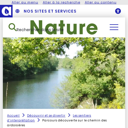
Aller au menu
Aller à la recherche
Aller au contenu
NOS SITES ET SERVICES
O
Rechercher dans le site
Accueil
Découvrir et se divertir
Les sentiers
d’interprétation
Parcours découverte sur le chemin des
ardoisières