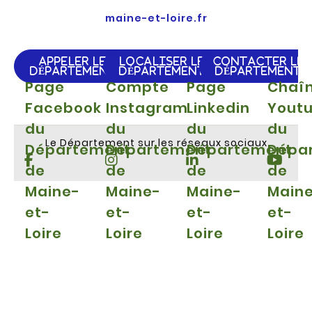
maine-et-loire.fr
APPELER LE
LOCALISER LE
CONTACTER LE
DÉPARTEMENT
DÉPARTEMENT
DÉPARTEMENT
Page
Compte
Page
Chaî
Facebook
Instagram
Linkedin
Yout
du
du
du
du
Le Département sur les réseaux sociaux
Département
Département
Département
Dépa
de
de
de
de
Maine-
Maine-
Maine-
Main
et-
et-
et-
et-
Loire
Loire
Loire
Loire