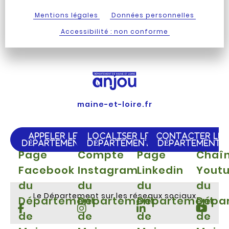
Mentions légales
Données personnelles
Accessibilité : non conforme
maine-et-loire.fr
APPELER LE
LOCALISER LE
CONTACTER LE
DÉPARTEMENT
DÉPARTEMENT
DÉPARTEMENT
Page
Compte
Page
Chaî
Facebook
Instagram
Linkedin
Yout
du
du
du
du
Le Département sur les réseaux sociaux
Département
Département
Département
Dépa
de
de
de
de