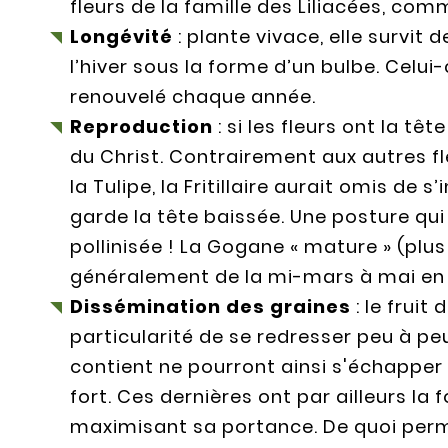
fleurs de la famille des Liliacées, comm
Longévité
: plante vivace, elle survi
l’hiver sous la forme d’un bulbe. Celui-c
renouvelé chaque année.
Reproduction
: si les fleurs ont la tê
du Christ. Contrairement aux autres f
la Tulipe, la Fritillaire aurait omis de s
garde la tête baissée. Une posture qu
pollinisée ! La Gogane « mature » (plus
généralement de la mi-mars à mai en 
Dissémination des graines
: le fruit 
particularité de se redresser peu à peu
contient ne pourront ainsi s'échapper 
fort. Ces dernières ont par ailleurs la 
maximisant sa portance. De quoi perm