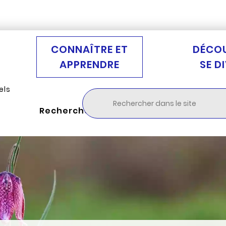
Aller au menu
Aller à la recherche
Aller au c
CONNAÎTRE ET
DÉCOU
APPRENDRE
SE D
els
Rechercher