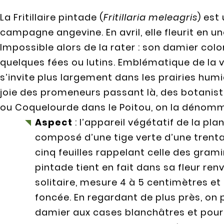
La Fritillaire pintade (
Fritillaria meleagris
) est
campagne angevine. En avril, elle fleurit en u
Impossible alors de la rater : son damier col
quelques fées ou lutins. Emblématique de la vall
s’invite plus largement dans les prairies humid
joie des promeneurs passant là, des botanis
ou Coquelourde dans le Poitou, on la dénom
Aspect
: l’appareil végétatif de la pla
composé d’une tige verte d’une trenta
cinq feuilles rappelant celle des graminé
pintade tient en fait dans sa fleur renv
solitaire, mesure 4 à 5 centimètres et
foncée. En regardant de plus près, on pe
damier aux cases blanchâtres et pourp