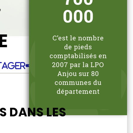
000
e
E
C’est le nombre
de pieds
comptabilisés en
2007 par la LPO
tager
Anjou sur 80
communes du
département
S DANS LES