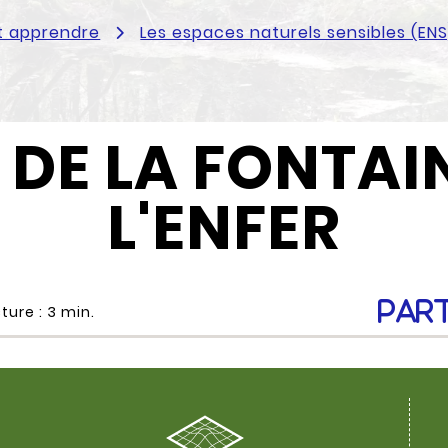
t apprendre
Les espaces naturels sensibles (ENS
 DE LA FONTAI
L'ENFER
Par
ture :
3
min.