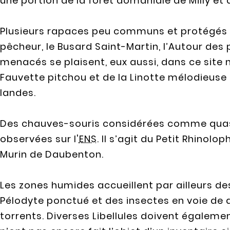
une portion de la forêt domaniale de Milly et a
Plusieurs rapaces peu communs et protégés y
pêcheur, le Busard Saint-Martin, l’Autour de
menacés se plaisent, eux aussi, dans ce site n
Fauvette pitchou et de la Linotte mélodieuse 
landes.
Des chauves-souris considérées comme qua
observées sur l'
ENS
. Il s’agit du Petit Rhinol
Murin de Daubenton.
Les zones humides accueillent par ailleurs d
Pélodyte ponctué et des insectes en voie de 
torrents. Diverses Libellules doivent égalemen