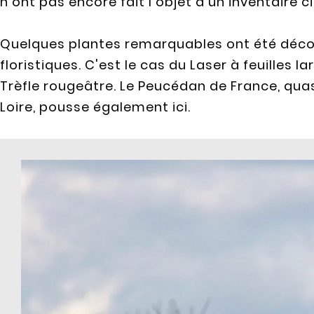
n’ont pas encore fait l’objet d’un inventaire ci
Quelques plantes remarquables ont été décou
floristiques. C'est le cas du Laser à feuilles 
Trèfle rougeâtre. Le Peucédan de France, qua
Loire, pousse également ici.