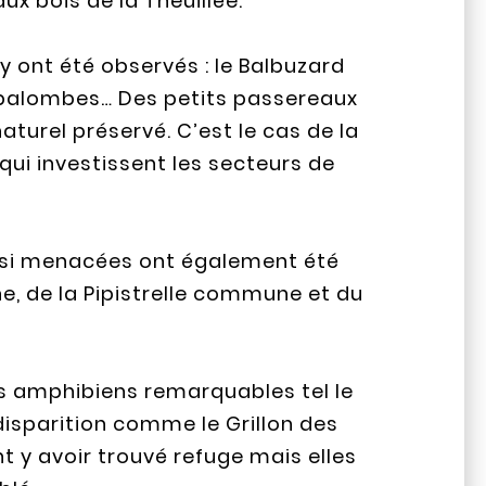
ux bois de la Theuillée.
 ont été observés : le Balbuzard
s palombes… Des petits passereaux
aturel préservé. C’est le cas de la
qui investissent les secteurs de
si menacées ont également été
ophe, de la Pipistrelle commune et du
es amphibiens remarquables tel le
disparition comme le Grillon des
t y avoir trouvé refuge mais elles