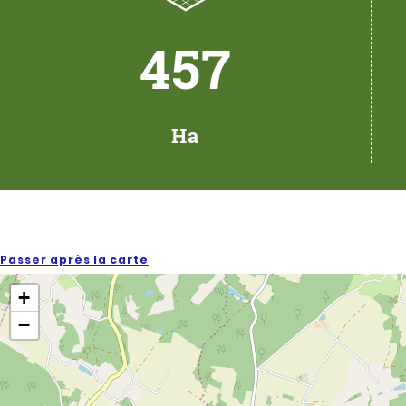
457
Ha
Passer après la carte
+
−