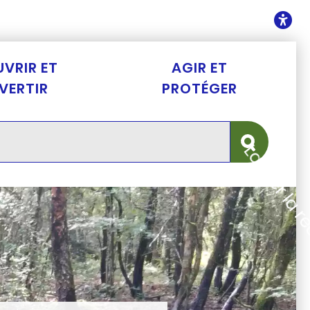
ontenu
O
VRIR ET
AGIR ET
IVERTIR
PROTÉGER
Lancer la 