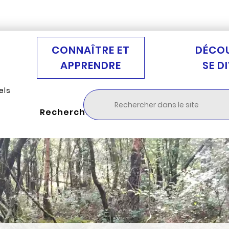
Aller au menu
Aller à la recherche
Aller au c
CONNAÎTRE ET
DÉCOU
APPRENDRE
SE D
els
Rechercher