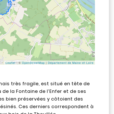
Leaflet
|
©
OpenStreetMap
|
Département de Maine-et-Loire
 mais très fragile, est situé en tête de
u de la Fontaine de l’Enfer et de ses
es bien préservées y côtoient des
résinés. Ces derniers correspondent à