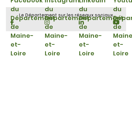
Facebook
Instagram
Linkedin
Yout
du
du
du
du
Le Département sur les réseaux sociaux
Département
Département
Département
Dépa
de
de
de
de
Maine-
Maine-
Maine-
Main
et-
et-
et-
et-
Loire
Loire
Loire
Loire