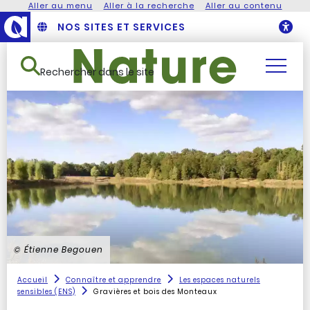
Aller au menu
Aller à la recherche
Aller au contenu
NOS SITES ET SERVICES
O
Rechercher dans le site
© Étienne Begouen
Accueil
Connaître et apprendre
Les espaces naturels
sensibles (ENS)
Gravières et bois des Monteaux