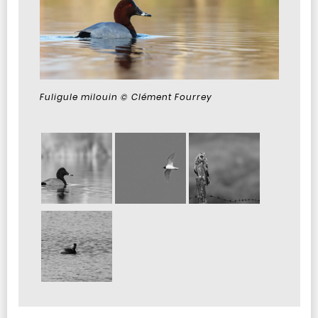
Fuligule milouin © Clément Fourrey