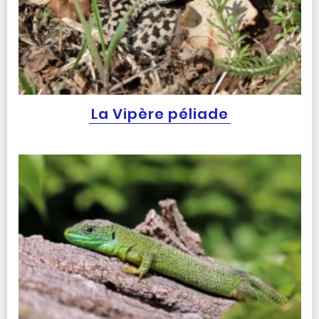
La Vipère péliade