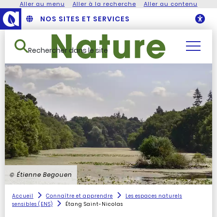
Aller au menu
Aller à la recherche
Aller au contenu
NOS SITES ET SERVICES
O
Rechercher dans le site
© Étienne Begouen
Accueil
Connaître et apprendre
Les espaces naturels
sensibles (ENS)
Étang Saint-Nicolas